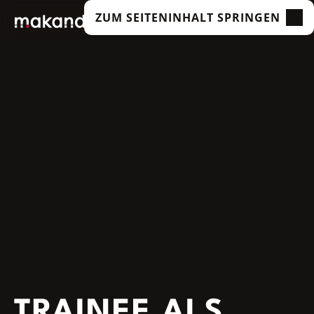
ZUM SEITENINHALT SPRINGEN
LEISTUNGEN
UNSERE KUNDEN
TECHNOLOGIEN
ÜBER UNS
ACADEMY
INSIGHTS
TRAINEE ALS