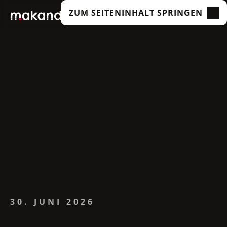
ZUM SEITENINHALT SPRINGEN
LEISTUNGEN
UNSERE KUNDEN
TECHNOLOGIEN
ÜBER UNS
ACADEMY
INSIGHTS
30. JUNI 2026