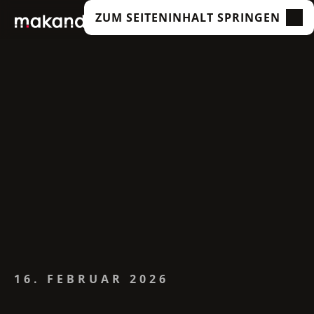
ZUM SEITENINHALT SPRINGEN
LEISTUNGEN
UNSERE KUNDEN
TECHNOLOGIEN
ÜBER UNS
ACADEMY
INSIGHTS
16. FEBRUAR 2026