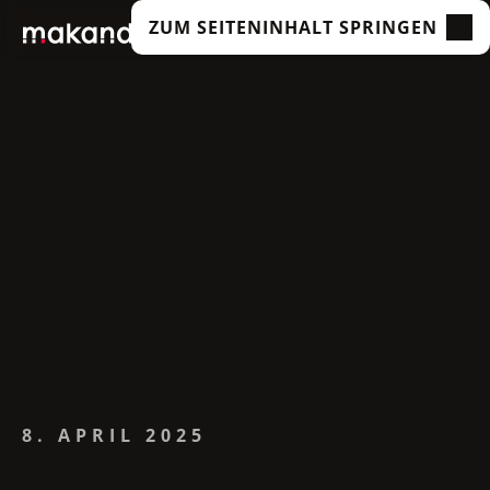
ZUM SEITENINHALT SPRINGEN
LEISTUNGEN
UNSERE KUNDEN
TECHNOLOGIEN
ÜBER UNS
ACADEMY
INSIGHTS
8. APRIL 2025