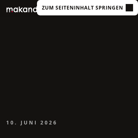
ZUM SEITENINHALT SPRINGEN
LEISTUNGEN
UNSERE KUNDEN
TECHNOLOGIEN
ÜBER UNS
ACADEMY
INSIGHTS
10. JUNI 2026