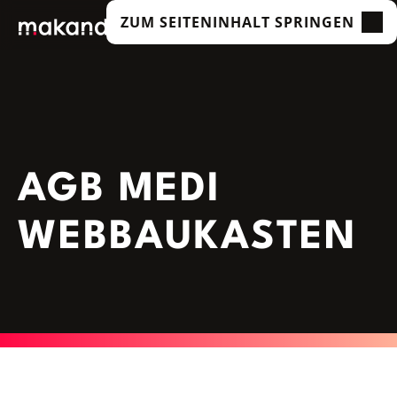
ZUM SEITENINHALT SPRINGEN
LEISTUNGEN
UNSERE KUNDEN
TECHNOLOGIEN
ÜBER UNS
AGB MEDI
ACADEMY
WEBBAUKASTEN
INSIGHTS