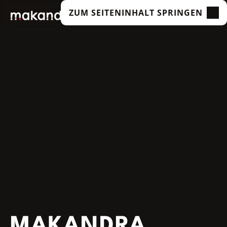
ZUM SEITENINHALT SPRINGEN
LEISTUNGEN
UNSERE KUNDEN
TECHNOLOGIEN
ÜBER UNS
ACADEMY
INSIGHTS
MAKANDRA