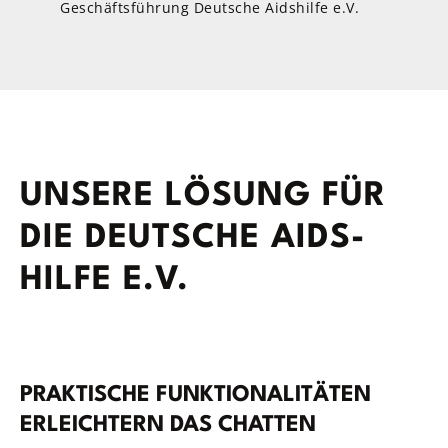
Geschäftsführung Deutsche Aidshilfe e.V.
UNSERE LÖSUNG FÜR
DIE DEUT­SCHE AIDS­
HILFE E.V.
PRAK­TI­SCHE FUNK­TIO­NA­LI­TÄ­TEN
ERLEICH­TERN DAS CHATTEN