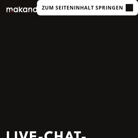
ZUM SEITENINHALT SPRINGEN
LEISTUNGEN
UNSERE KUNDEN
TECHNOLOGIEN
ÜBER UNS
ACADEMY
INSIGHTS
LIVE-CHAT-