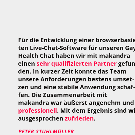
Für die Ent­wick­lung einer brow­ser­ba­si
ten Live-Chat-Soft­ware für unse­ren Ga
Health Chat haben wir mit makandra
einen
sehr qua­li­fi­zier­ten Part­ner
gefun
den. In kur­zer Zeit konnte das Team
unsere Anfor­de­run­gen bes­tens umset­
zen und eine sta­bile Anwen­dung schaf­
fen. Die Zusam­men­ar­beit mit
makandra war äußerst ange­nehm und
pro­fes­sio­nell
. Mit dem Ergeb­nis sind w
aus­ge­spro­chen
zufrieden
.
PETER STUHLMÜLLER