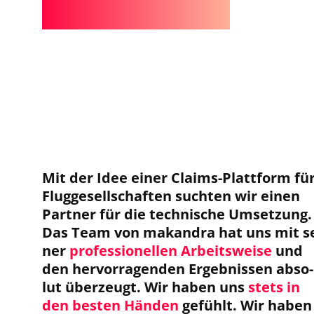
Mit der Idee einer Claims-Platt­form fü
Flug­ge­sell­schaf­ten such­ten wir einen
Part­ner für die tech­ni­sche Umset­zung.
Das Team von makandra hat uns mit se
ner
pro­fes­sio­nel­len Arbeits­weise
und
den her­vor­ra­gen­den Ergeb­nis­sen abso­
lut über­zeugt. Wir haben uns
stets in
den bes­ten Hän­den
gefühlt. Wir haben