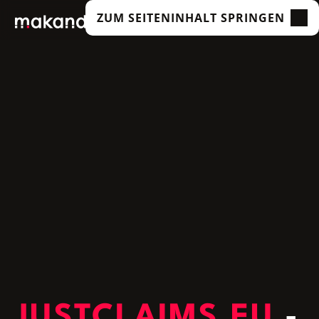
ZUM SEITENINHALT SPRINGEN
LEISTUNGEN
UNSERE KUNDEN
TECHNOLOGIEN
ÜBER UNS
ACADEMY
INSIGHTS
JUSTCLAIMS.EU
-