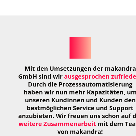
Mit den Umset­zun­gen der makandra
GmbH sind wir
aus­ge­spro­chen zufrie­d
Durch die Pro­zess­au­to­ma­ti­sie­rung
haben wir nun mehr Kapa­zi­tä­ten, u
unse­ren Kun­din­nen und Kun­den den
best­mög­li­chen Ser­vice und Sup­port
anzu­bie­ten. Wir freuen uns schon auf 
wei­tere Zusam­men­ar­beit
mit dem Te
von makandra!