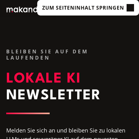
ZUM SEITENINHALT SPRINGEN
LEISTUNGEN
UNSERE KUNDEN
TECHNOLOGIEN
BLEIBEN SIE AUF DEM
LAUFENDEN
ÜBER UNS
ACADEMY
LOKALE KI
INSIGHTS
NEWSLETTER
Melden Sie sich an und bleiben Sie zu lokalen