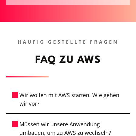
HÄUFIG GESTELLTE FRAGEN
FAQ ZU AWS
Wir wollen mit AWS starten. Wie gehen
wir vor?
Die ersten Entscheidungen sind
Müssen wir unsere Anwendung
strukturell: Welche Workloads ziehen in
umbauen, um zu AWS zu wechseln?
welcher Reihenfolge um und was bleibt,