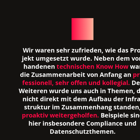
Wir waren sehr zufrie­den, wie das Pro
jekt umge­setzt wurde. Neben dem vor
han­de­nen
tech­ni­schen Know How
wa
die Zusam­men­ar­beit von Anfang an
pr
fes­sio­nell, sehr offen und kol­le­gial.
De
Wei­te­ren wurde uns auch in The­men, 
nicht direkt mit dem Auf­bau der Infra
struk­tur im Zusam­men­hang stan­den
pro­ak­tiv wei­ter­ge­hol­fen.
Bei­spiele si
hier ins­be­son­dere Com­p­li­ance und
Daten­schutzthemen.