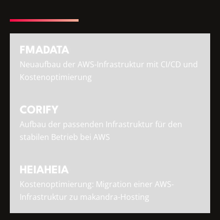
FMADATA
Neuaufbau der AWS-Infrastruktur mit CI/CD und
Kostenoptimierung
CORIFY
Aufbau der passenden Infrastruktur für den
stabilen Betrieb bei AWS
HEIAHEIA
Kostenoptimierung: Migration einer AWS-
Infrastruktur zu makandra-Hosting