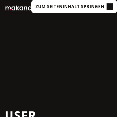
ZUM SEITENINHALT SPRINGEN
LEISTUNGEN
UNSERE KUNDEN
TECHNOLOGIEN
ÜBER UNS
ACADEMY
INSIGHTS
USER