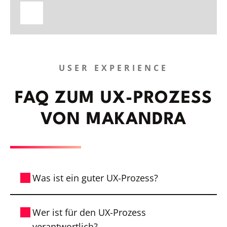
USER EXPERIENCE
FAQ ZUM UX-PROZESS
VON MAKANDRA
Was ist ein guter UX-Prozess?
Ein guter UX-Prozess ist benutzerzentriert
Wer ist für den UX-Prozess
und iterativ. Er umfasst mehrere Phasen,
verantwortlich?